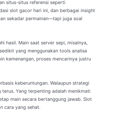
 situs-situs referensi seperti
si slot gacor hari ini, dan berbagai insight
ukan sekadar permainan—tapi juga soal
hasil. Main saat server sepi, misalnya,
edikit yang menggunakan tools analisa
min kemenangan, proses mencarinya justru
rbasis keberuntungan. Walaupun strategi
 terus. Yang terpenting adalah menikmati
tetap main secara bertanggung jawab. Slot
an cara yang sehat.