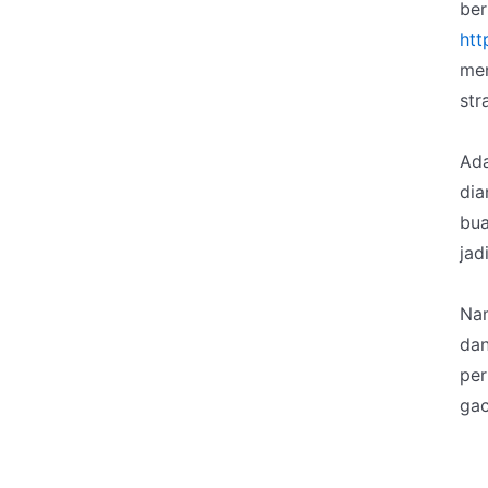
ber
htt
men
str
Ada
dia
bua
jad
Nam
dan
per
gac