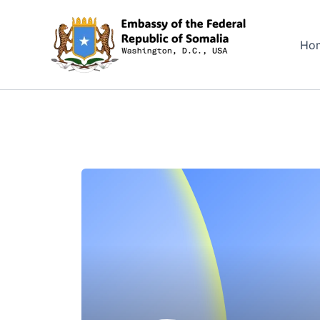
Skip
to
Ho
content