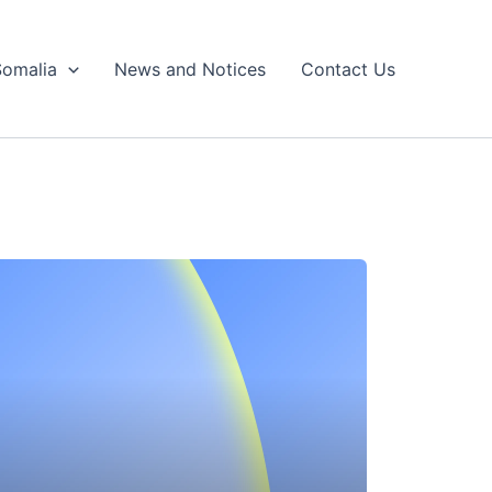
Somalia
News and Notices
Contact Us