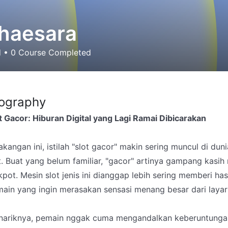
haesara
d
•
0
Course Completed
ography
t Gacor: Hiburan Digital yang Lagi Ramai Dibicarakan
akangan ini, istilah "slot gacor" makin sering muncul di du
t. Buat yang belum familiar, "gacor" artinya gampang kasih
kpot. Mesin slot jenis ini dianggap lebih sering memberi has
ain yang ingin merasakan sensasi menang besar dari laya
ariknya, pemain nggak cuma mengandalkan keberuntungan 