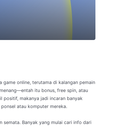
nia game online, terutama di kalangan pemain
 menang—entah itu bonus, free spin, atau
il positif, makanya jadi incaran banyak
r ponsel atau komputer mereka.
semata. Banyak yang mulai cari info dari